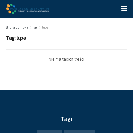
Strona domowa
Tag
lupa
Tag:
lupa
Nie ma takich treści
Tagi