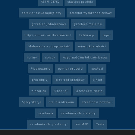
ASTM D4752
ciągłość powłoki
detektor niskonapięciowy
detektor wysokonapięciowy
grzebień jednorazowy
grzebień malarski
http://sincor-certification.eu/
kalibracja
lupa
Malowanie a chropowatość
mierniki grubości
normy
norsok
odporność etylokrzemianów
Piaskowanie
pomiar grubości
powłoki
procedury
przyrząd krążkowy
Sincor
sincor.eu
sincor.pl
Sincor Certificate
Specyfikacje
Stal nierdzewna
szczelność powłoki
szkolenia
szkolenia dla malarzy
szkolenia dla piaskarzy
test MEK
Testy