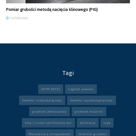
Pomiar grubości metodą nacięcia klinowego (PIG)
7 LUTEGO 2023
Tagi
ASTM D4752
ciągłość powłoki
detektor niskonapięciowy
detektor wysokonapięciowy
grzebień jednorazowy
grzebień malarski
http://sincor-certification.eu/
kalibracja
lupa
Malowanie a chropowatość
mierniki grubości