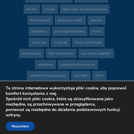
normy
norsok
odporność etylokrzemianów
Piaskowanie
pomiar grubości
powłoki
procedury
przyrząd krążkowy
Sincor
sincor.eu
sincor.pl
Sincor Certificate
Specyfikacje
Stal nierdzewna
szczelność powłoki
szkolenia
szkolenia dla malarzy
szkolenia dla piaskarzy
test MEK
Testy
twardościomierz
twardościomierz Shore
Ta strona internetowa wykorzystuje pliki cookie, aby poprawić
komfort korzystania z niej.
wykonawca
wymagania
wymagania projektowe
Spośród nich pliki cookie, które są sklasyfikowane jako
niezbędne, są przechowywane w przeglądarce,
Ścierniwo
ponieważ są niezbędne do działania podstawowych funkcji
witryny.
Rozumiem